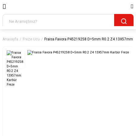
Anasayfa
Freze Ucu
Fraisa Favora P45219258 D=5mm R0.2 Z4 13X57mm Ka