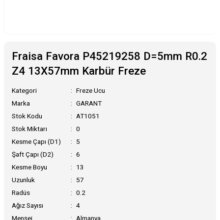
Fraisa Favora P45219258 D=5mm R0.2
Z4 13X57mm Karbür Freze
Kategori
Freze Ucu
Marka
GARANT
Stok Kodu
AT1051
Stok Miktarı
0
Kesme Çapı (D1)
5
Şaft Çapı (D2)
6
Kesme Boyu
13
Uzunluk
57
Radüs
0.2
Ağız Sayısı
4
Menşei
Almanya