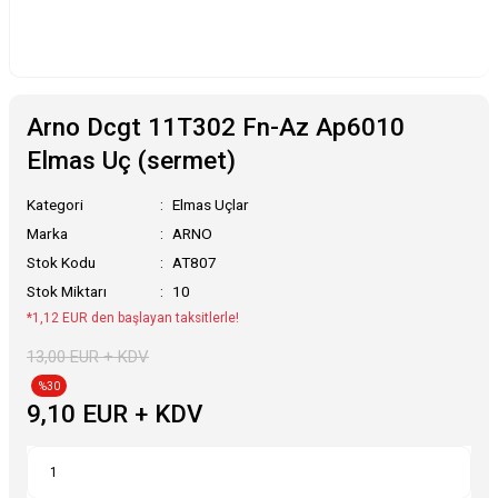
Arno Dcgt 11T302 Fn-Az Ap6010
Elmas Uç (sermet)
Kategori
Elmas Uçlar
Marka
ARNO
Stok Kodu
AT807
Stok Miktarı
10
*1,12 EUR den başlayan taksitlerle!
13,00 EUR + KDV
%30
9,10 EUR + KDV