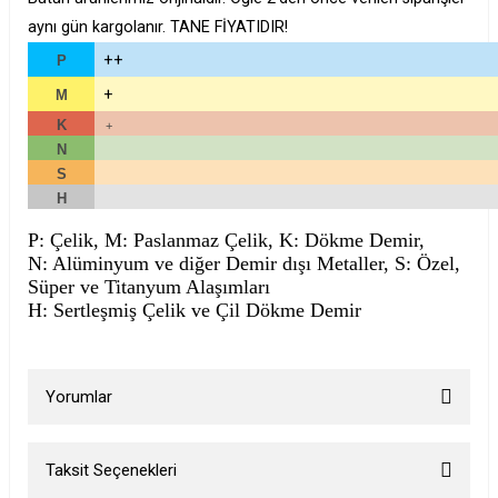
aynı gün kargolanır. TANE FİYATIDIR!
++
P
+
M
K
+
N
S
H
P: Çelik, M: Paslanmaz Çelik, K: Dökme Demir,
N: Alüminyum ve diğer Demir dışı Metaller, S: Özel,
Süper ve Titanyum Alaşımları
H: Sertleşmiş Çelik ve Çil Dökme Demir
Yorumlar
Taksit Seçenekleri
Bu ürüne ilk yorumu siz yapın!