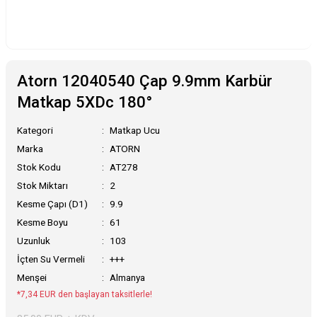
Atorn 12040540 Çap 9.9mm Karbür
Matkap 5XDc 180°
Kategori
Matkap Ucu
Marka
ATORN
Stok Kodu
AT278
Stok Miktarı
2
Kesme Çapı (D1)
9.9
Kesme Boyu
61
Uzunluk
103
İçten Su Vermeli
+++
Menşei
Almanya
*7,34 EUR den başlayan taksitlerle!