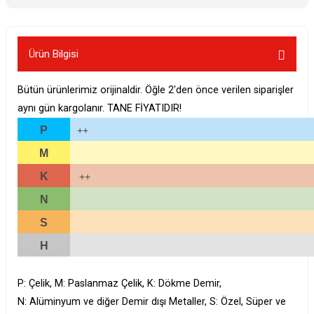
Ürün Bilgisi
Bütün ürünlerimiz orijinaldir. Öğle 2'den önce verilen siparişler
aynı gün kargolanır. TANE FİYATIDIR!
P
++
M
K
++
N
S
H
P: Çelik, M: Paslanmaz Çelik, K: Dökme Demir,
N: Alüminyum ve diğer Demir dışı Metaller, S: Özel, Süper ve