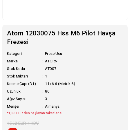
Atorn 12030075 Hss M6 Pi̇lot Havşa
Frezesi̇
Kategori
Freze Ucu
Marka
ATORN
Stok Kodu
AT007
Stok Miktarı
1
Kesme Çapı (D1)
11x6.6 (Metrik 6)
Uzunluk
80
Ağız Sayısı
3
Menşei
Almanya
*1,35 EUR den başlayan taksitlerle!
15,62 EUR + KDV