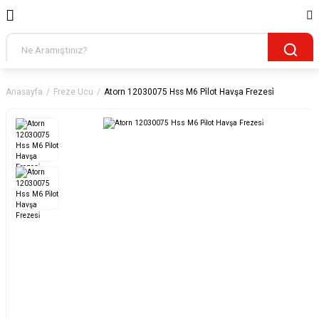
Anasayfa
Freze Ucu
Atorn 12030075 Hss M6 Pi̇lot Havşa Frezesi̇