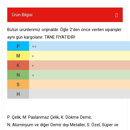
Ürün Bilgisi
Bütün ürünlerimiz orijinaldir. Öğle 2'den önce verilen siparişler
aynı gün kargolanır. TANE FİYATIDIR!
P
++
M
+
K
+
N
+
S
H
P: Çelik, M: Paslanmaz Çelik, K: Dökme Demir,
N: Alüminyum ve diğer Demir dışı Metaller, S: Özel, Süper ve