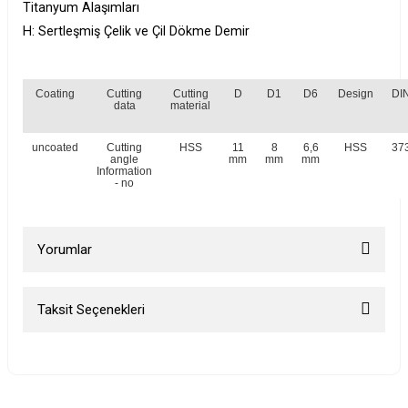
Titanyum Alaşımları
H: Sertleşmiş Çelik ve Çil Dökme Demir
Coating
Cutting
Cutting
D
D1
D6
Design
DI
data
material
uncoated
Cutting
HSS
11
8
6,6
HSS
37
angle
mm
mm
mm
Information
- no
Yorumlar
Taksit Seçenekleri
Bu ürüne ilk yorumu siz yapın!
Yorum Yaz