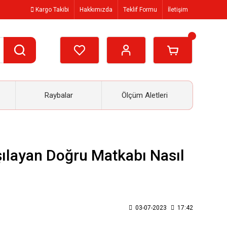
Kargo Takibi
Hakkımızda
Teklif Formu
İletişim
Raybalar
Ölçüm Aletleri
şılayan Doğru Matkabı Nasıl
03-07-2023
17:42