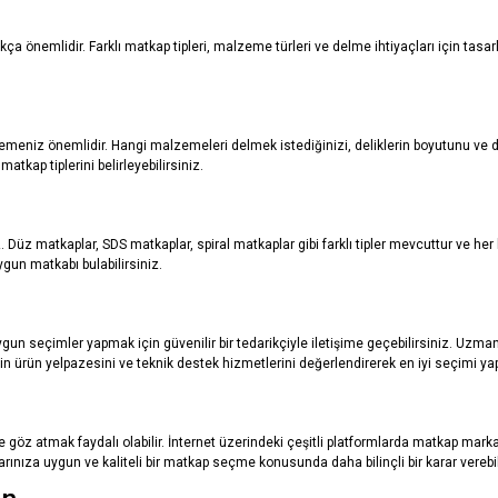
ça önemlidir. Farklı matkap tipleri, malzeme türleri ve delme ihtiyaçları için tasa
eniz önemlidir. Hangi malzemeleri delmek istediğinizi, deliklerin boyutunu ve derin
atkap tiplerini belirleyebilirsiniz.
iz. Düz matkaplar, SDS matkaplar, spiral matkaplar gibi farklı tipler mevcuttur ve her
uygun matkabı bulabilirsiniz.
un seçimler yapmak için güvenilir bir tedarikçiyle iletişime geçebilirsiniz. Uzman
nin ürün yelpazesini ve teknik destek hizmetlerini değerlendirerek en iyi seçimi yap
göz atmak faydalı olabilir. İnternet üzerindeki çeşitli platformlarda matkap marka
larınıza uygun ve kaliteli bir matkap seçme konusunda daha bilinçli bir karar verebil