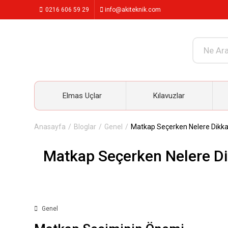
0216 606 59 29
info@akiteknik.com
Elmas Uçlar
Kılavuzlar
Anasayfa
Bloglar
Genel
Matkap Seçerken Nelere Dikkat 
Matkap Seçerken Nelere Dik
Genel