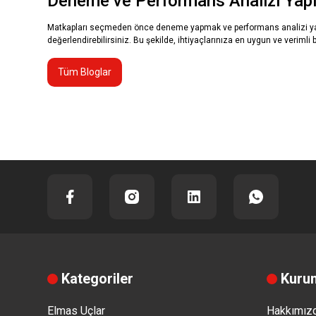
Deneme ve Performans Analizi Yap
Matkapları seçmeden önce deneme yapmak ve performans analizi yapmak 
değerlendirebilirsiniz. Bu şekilde, ihtiyaçlarınıza en uygun ve verimli 
Tüm Bloglar
Kategoriler
Kuru
Elmas Uçlar
Hakkımız