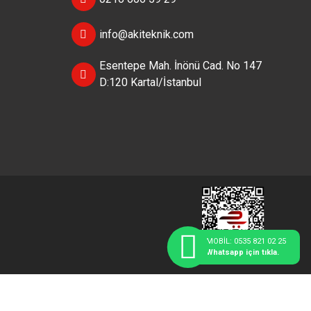
info@akiteknik.com
Esentepe Mah. İnönü Cad. No 147
D:120 Kartal/İstanbul
MOBİL: 0535 821 02 25
Whatsapp için tıkla.